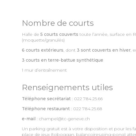
Nombre de courts
Halle de
5 courts couverts
toute l’année, surface en R
(moquette/granulés)
6 courts extérieurs
, dont
3 sont couverts en hiver
, 
3 courts en terre-battue synthétique
1 mur d’entraînement
Renseignements utiles
Téléphone secrétariat
: 022 784.25.66
Téléphone restaurant
: 022 784.25.68
e-mail
:
champel@tc-geneve.ch
Un parking gratuit est à votre disposition et pour les f
place de jeux (toboggan, balançoires,ping-pong) atten