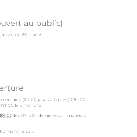
uvert au public)
terrasse de 60 places
erture
emaine (21h00 jusqu’à fin avril) 08h00-
-19h00 le dimanche
blic :
dès 07h30, dernière commande à
t dimanche soir.