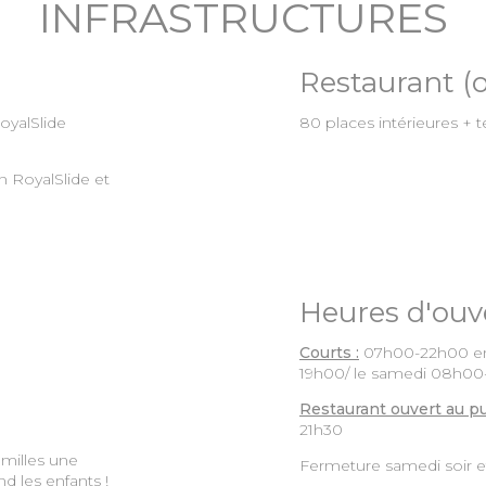
INFRASTRUCTURES
Restaurant (o
oyalSlide
80 places intérieures + 
en RoyalSlide et
Heures d'ouv
Courts :
07h00-22h00 en s
19h00/ le samedi 08h00
Restaurant ouvert au pu
21h30
amilles une
Fermeture samedi soir e
d les enfants !